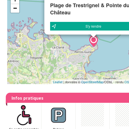
Plage de Trestrignel & Pointe d
−
Château
S'y rendre
Leaflet
|
données ©
OpenStreetMap
/ODbL - rendu
OS
Infos pratiques