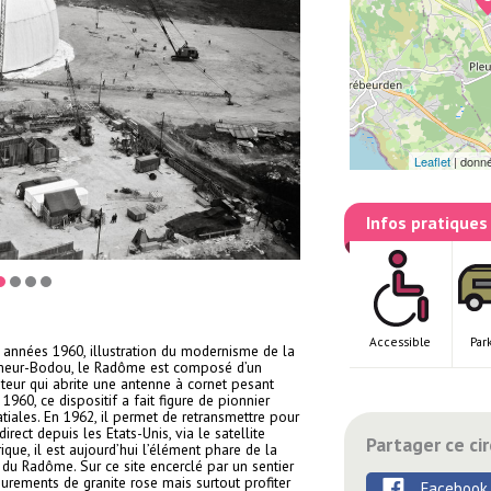
Leaflet
|
donn
Infos pratiques
Accessible
Par
 années 1960, illustration du modernisme de la
meur-Bodou, le Radôme est composé d’un
eur qui abrite une antenne à cornet pesant
960, ce dispositif a fait figure de pionnier
tiales. En 1962, il permet de retransmettre pour
rect depuis les Etats-Unis, via le satellite
Partager ce cir
que, il est aujourd’hui l’élément phare de la
 du Radôme. Sur ce site encerclé par un sentier
urements de granite rose mais surtout profiter
Facebook