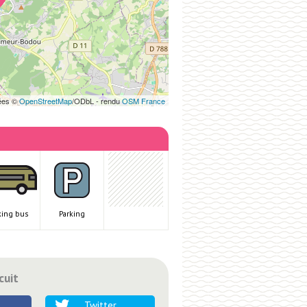
ées ©
OpenStreetMap
/ODbL - rendu
OSM France
king bus
Parking
cuit
Twitter