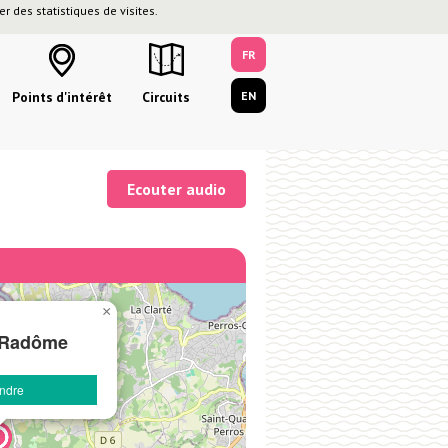
r des statistiques de visites.
FR
Points d'intérêt
Circuits
EN
Ecouter audio
×
 Radôme
endre